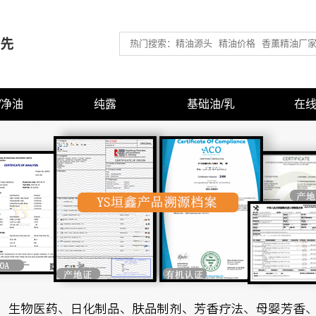
/净油
纯露
基础油/乳
在
型精油
上海有机纯露
上海基础油/媒介油
型精油
上海常用纯露
上海基底乳液/乳霜
香型精油
上海浴盐/泡澡盐
香型精油
香型精油
香型精油
型精油