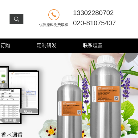
13302280702
020-81075407
线订购
定制研发
联系垣鑫
定制研发
联系方式
订购须知
公司概况
分装指引