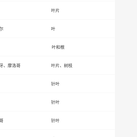
叶片
尔
叶
叶和根
牙、摩洛哥
叶片、树枝
针叶
针叶
哥
针叶