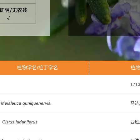
植物学名/拉丁学名
植
171
Melaleuca quniquenervia
马达
Cistus ladaniferus
西班