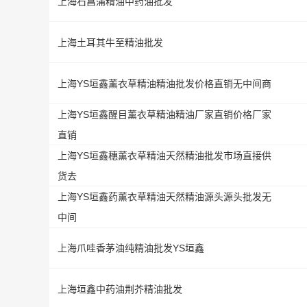
上海石菖蒲精油中药油批发
上海土耳其牛至精油批发
上海YS垣鑫薰衣草精油精油批发价格直销无中间商
上海YS垣鑫醒目薰衣草精油精油厂家直销价格厂家
直销
上海YS垣鑫穗薰衣草精油天然精油批发市场直接供
货去
上海YS垣鑫药薰衣草精油天然精油源头源头批发无
中间
上海爪哇香茅油纯精油批发YS垣鑫
上海垣鑫中药油荆芥精油批发