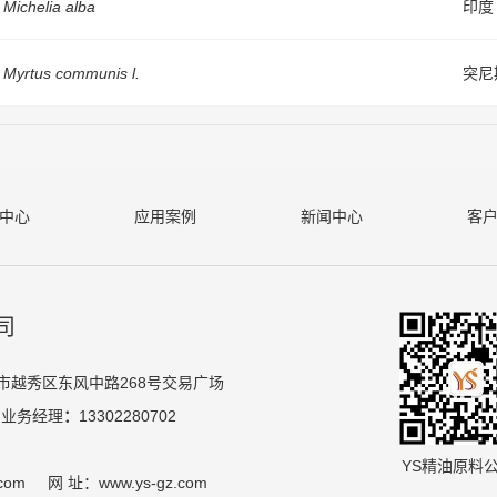
Michelia alba
印度
Myrtus communis l.
突尼
中心
应用案例
新闻中心
客
司
市越秀区东风中路268号交易广场
业务经理
：
13302280702
YS精油原料
63.com 网 址：www.ys-gz.com