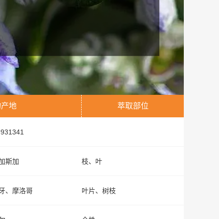
物产地
萃取部位
3931341
加斯加
枝、叶
牙、摩洛哥
叶片、树枝