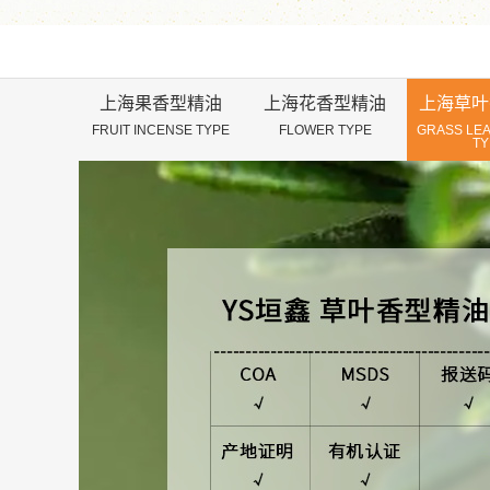
上海中
上海果香型精油
上海花香型精油
上海草叶
FRUIT INCENSE TYPE
FLOWER TYPE
GRASS LEA
TY