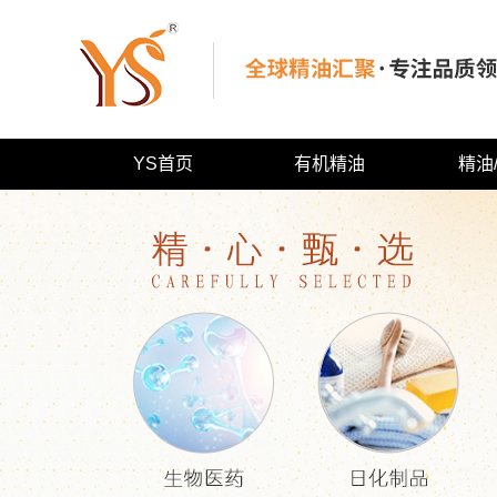
YS首页
有机精油
精油
上海有机纯精油
上海果香
上海有机产品
上海花香
上海特色纯精油
上海草叶
上海木质
上海树脂
上海药草
上海辛香