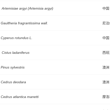
Artemisiae argyi (Artemisia argyi)
中国
Gaultheria fragrantissima wall.
尼泊
Cyperus rotundus L.
中国
Cistus ladaniferus
西班
Pinus sylvestris
澳洲
Cedrus deodara
澳洲
Cedrus atlantica manetti
摩洛