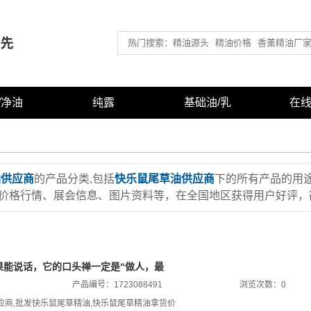
/净油
纯露
基础油/乳
在
精油
有机纯露
基础油/媒介油
精油
常用纯露
基底乳液/乳霜
油供应商
的产品分类,包括
快乐鼠尾草油供应商
下的所有产品的用
型精油
浴盐/泡澡盐
价格行情、展会信息、图片资料等，在全国地区获得用户好评，欲
型精油
型精油
型精油
如果能说话，它的口头禅一定是“做人，最
产品编号：1723088491
浏览次数：0
精油
应商
,
批发快乐鼠尾草精油
,
快乐鼠尾草精油拿货价