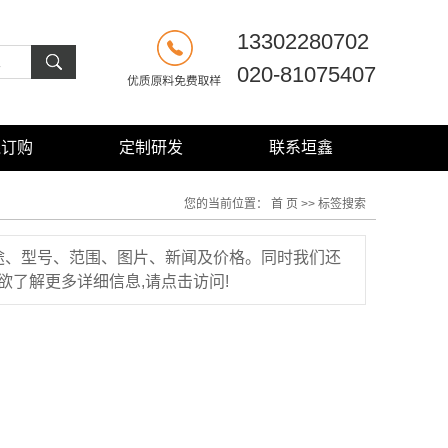
13302280702
020-81075407
线订购
定制研发
联系垣鑫
定制研发
联系方式
您的当前位置：
首 页
>> 标签搜索
订购须知
公司概况
途、型号、范围、图片、新闻及价格。同时我们还
分装指引
了解更多详细信息,请点击访问!