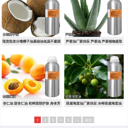
现货批发分馏椰子油基础油低温不凝固
芦荟油厂家供应 芦荟油 芦荟植物提取
椰子油 保湿按摩基底油
压榨 芦荟精油基础油 化妆品原料
杏仁油 甜杏仁油 初榨面部护肤 身体芳
琼崖海棠油厂家供应 冷榨琼崖海棠油
疗按摩SPA手工皂化妆品原料
纯护肤基底油 手作DIY霜膏原料批发销
1
2
3
4
5
>>
尾页
售