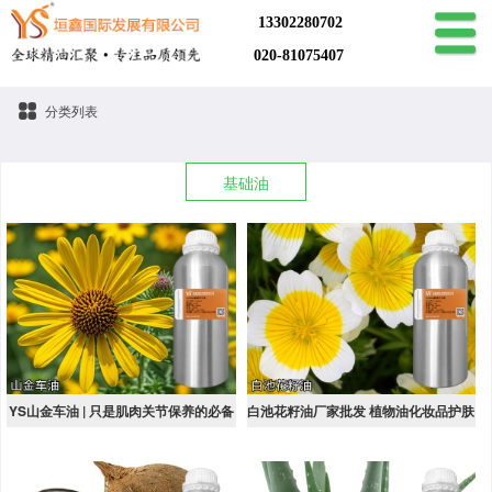
13302280702
020-81075407
分类列表
基础油
YS山金车油 | 只是肌肉关节保养的必备
白池花籽油厂家批发 植物油化妆品护肤
油？那说明你对它的了解还不够全面
品基础油 DIY手工皂