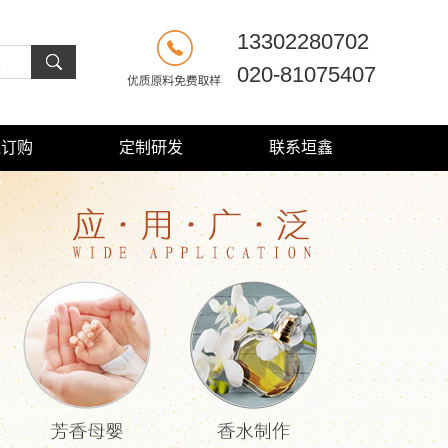
13302280702
020-81075407
线订购
定制研发
联系垣鑫
定制研发
联系方式
订购须知
公司概况
分装指引