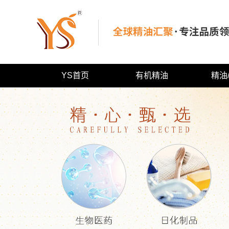
YS首页
有机精油
精油
有机纯精油
果香型
有机产品
花香型
特色纯精油
草叶香
木质香
树脂香
药草香
辛香型