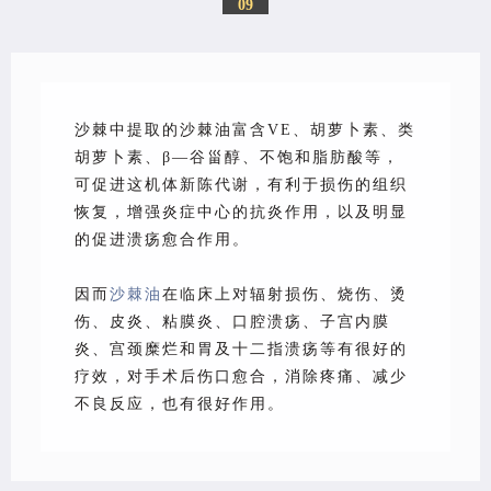
09
沙棘
中提取的沙棘油富含VE、胡萝卜素、类
胡萝卜素、β—谷甾醇、不饱和脂肪酸等，
可促进这机体新陈代谢，有利于损伤的组织
恢复，增强炎症中心的抗炎作用，以及明显
的促进溃疡愈合作用。
因而
沙棘油
在临床上对辐射损伤、烧伤、烫
伤、皮炎、粘膜炎、口腔溃疡、子宫内膜
炎、宫颈糜烂和胃及十二指溃疡等有很好的
疗效，对手术后伤口愈合，消除疼痛、减少
不良反应，也有很好作用。