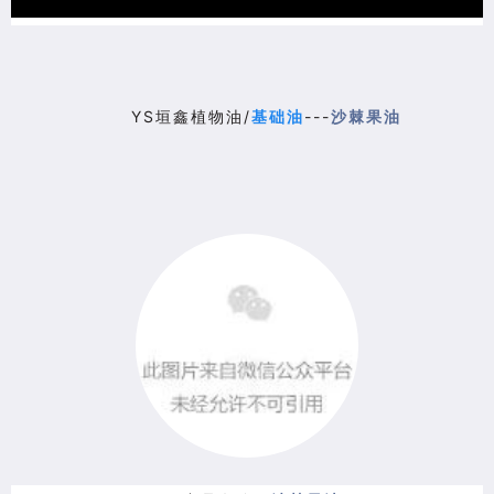
YS垣鑫植物油/
基础油
---
沙棘果油