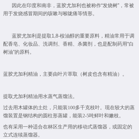
因此在印度和南非，蓝胶尤加利也被称作“发烧树”，常被
用于发烧感冒期间的咳嗽与喉咙痛等情形。
蓝胶尤加利是提取1,8-桉油醇的重要原料，精油常用于调
配香皂、化妆品、洗调剂、香精、杀菌剂，也是配制药用“白
树油”的原料。
蓝胶尤加利精油，主要由叶片萃取（树皮也含有精油）。
提取尤加利精油用水蒸气蒸馏法。
过去用木罐体的土灶，只能装100多千克枝叶。现在较大的蒸
馏装置是钢结构的圆柱形蒸罐，能装2-5吨鲜叶和嫩枝。
也有采用一种适合在林区生产用的移动式蒸馏器，或固定的
立式连续蒸馏器。