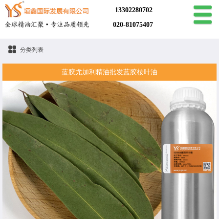
13302280702
020-81075407
分类列表
蓝胶尤加利精油批发蓝胶桉叶油