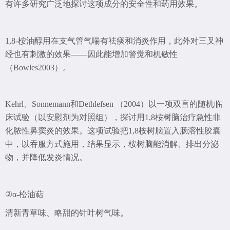
有许多研究广泛地探讨这项成分的安全性和药用效果。
1,8-桉油醇用在支气管气喘有祛痰和消炎作用，此外对三叉神
经也有刺激的效果——因此能增加警觉和机敏性
（Bowles2003）。
Kehrl、Sonnemann和Dethlefsen （2004）以一项双盲的随机临
床试验（以安慰剂为对照组），探讨用1,8桉树脑治疗急性非
化脓性鼻窦炎的效果。这项试验把1,8桉树脑置入肠溶性胶囊
中，以吞服方式施用，结果显示，桉树脑能消解、排出分泌
物，并降低发炎情况。
②α-松油萜
清新青草味、略甜的针叶树气味。