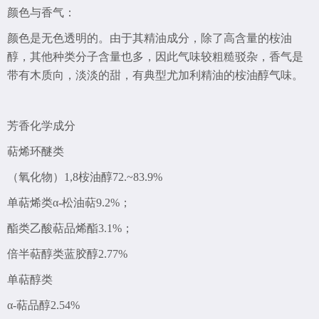
颜色与香气：
颜色是无色透明的。由于其精油成分，除了高含量的桉油
醇，其他种类分子含量也多，因此气味较粗糙驳杂，香气是
带有木质向，淡淡的甜，有典型尤加利精油的桉油醇气味。
芳香化学成分
萜烯环醚类
（氧化物）
1,8桉油醇72.~83.9%
单萜烯类
α-松油萜9.2%；
酯类
乙酸萜品烯酯3.1%；
倍半萜醇类
蓝胶醇2.77%
单萜醇类
α-萜品醇2.54%