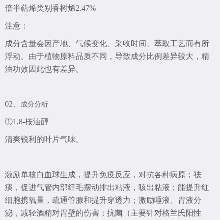
倍半萜烯类
别香树烯2.47%
注意：
成分含量会因产地、气候变化、采收时间、萃取工艺而有所
浮动。由于植物原料品质不同，导致成分比例差异较大，精
油功效因此也有差异。
02、
成分分析
①1,8-桉油醇
清爽锐利的叶片气味。
激励单核白血球生成，提升免疫反应，对抗各种病原；祛
痰，促进气管内部纤毛摆动排出粘液，咳出粘液；能提升红
细胞携氧量，疏通管腺和提升穿透力；激励唾液、胃液分
泌，减轻酒精对胃壁的伤害；抗菌（主要针对格兰氏阳性