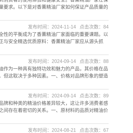
量要求。以下是对香薰精油厂家如何保证产品质量的
发布时间：2024-11-14 点击次数：84
全性的平衡成为了香薰精油厂家面临的重要课题。以
正与安全精选优质原料：香薰精油厂家应从源头抓
发布时间：2024-09-14 点击次数：88
油作为一种具有独特功效和魅力的产品，其价格在品
，但这取决于多种因素。一、价格对品牌形象的塑造
发布时间：2024-09-14 点击次数：89
品牌和种类的精油价格差异较大，这让许多消费者感
之间存在着密切的关系。一、原材料的品质对精油价
发布时间：2024-08-21 点击次数：67