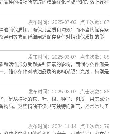
同品种的植物所萃取的精油在化学成分和功效上存在
发布时间：2025-07-02 点击次数：87
精油的保质期，确保其品质和功效；而不当的储存条
及容器等方面详细阐述储存条件对精油保质期的影
发布时间：2025-03-07 点击次数：88
质和活性成分受到多种因素的影响，而储存条件则是
一、储存条件对精油品质的影响光照：光线，特别是
发布时间：2025-03-07 点击次数：88
华，是从植物的花、叶、根、种子、树皮、果实或全
香物质。这些精油不仅具有独特的香气，还常常具备
发布时间：2024-11-14 点击次数：79
到消费者的使用体验和健康安全。香薰精油厂家在保