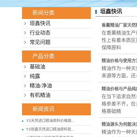
中药
垣鑫快讯
新闻分类
垣鑫快讯
香薰精油厂家天然
行业动态
在香薰精油生产
性上有着本质区
常见问题
保障原料
产品分类
精油价格与使用方
基础油
精油作为一种天
来源等方面，还
纯露
精油/净油
精油价格与产品纯
有机精油
在当下追求自然
格参差不齐，在
新闻资讯
格基础精
YS天然进口精油原料价格国...
精油源头为何能决
YS垣鑫天然进口精油原料批...
精油作为一种天