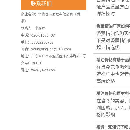
联系我们
证产品质量方面
详细探讨
企业名称：垣鑫国际发展有限公司（香
港）
香薰精油厂家如何
联系人：李经理
香薰精油作为现
电话：020-81075407
下是对香薰精油
手机：13302280702
起，精选优
邮箱：youngsing_cn@163.com
地址：广东省广州市越秀区东风中路268号
精油价格有助于品
交易广场813
在当今竞争激烈
网址：www.ys-gz.com
牌推广中也起着
高端价格
精油价格和原材料
在当今的美容、
到困惑。那么，
格的影响
视频 | 涨知识了