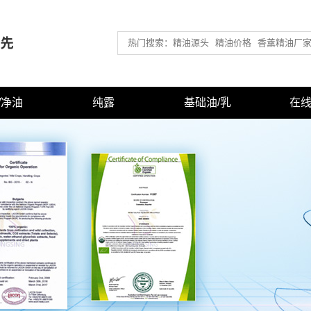
/净油
纯露
基础油/乳
在
精油
有机纯露
基础油/媒介油
精油
常用纯露
基底乳液/乳霜
型精油
浴盐/泡澡盐
型精油
型精油
型精油
精油