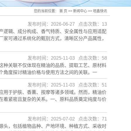
您的当前位置：
首 页
>>
新闻中心
>>
垣鑫快讯
发布时间：2026-06-27 点击次数：13
产逻辑、成分构成、香气特质、安全属性与应用适配
厂家可通过系统化的甄别方式，清晰区分产品属性，
发布时间：2025-11-03 点击次数：58
这种关联不仅体现在精油的品质、提取工艺、原材料
个角度探讨精油价格与使用方法之间的关联。一
发布时间：2025-11-03 点击次数：51
应用于护肤、香薰、按摩等诸多领域。然而，精油价
在着紧密且复杂的关系。一、原料品质奠定纯度与价
发布时间：2025-07-02 点击次数：71
源头，包括植物品种、产地环境、种植方式、采收时