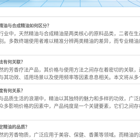
油
精油与合成精油如何区分？
行业中，天然精油与合成精油是两类核心的原料品类，二者在生
别。多数终端使用者难以精准分辨两类精油的差异，而专业精油
法有何关联？
然的芳香疗法产品，其价格与使用方法之间存在着密切的关联，
与其功效、适用场景以及使用频率等因素息息相关。本文将从多
度有何关系？
与品质生活的浪潮中，精油以其独特的魅力和多样的功效，广泛
众多影响价格的因素中，产品纯度是一个关键要素，它们之间存
定精油的品质？
然的芳香物质，广泛应用于美容、保健、香薰等领域。而精油的