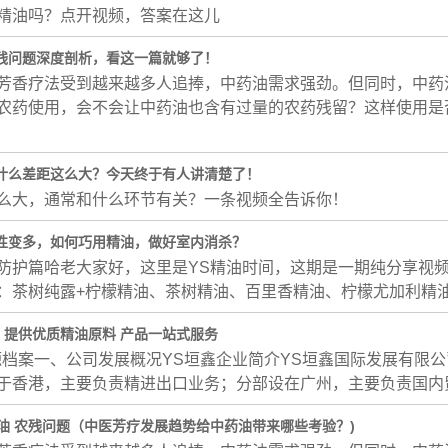
精油吗？点开视频，答案在这儿
农残问题深度剖析，看这一篇就够了！
芳香疗法受到越来越多人追捧，中药油需求强劲。但同时，中药
农药使用，会不会让中药油也含有过量的农药残留？这样使用是
格为什么差距这么大？今天终于有人讲清楚了！
么大，通常和什么环节有关？一条视频全告诉你！
冠阳性变多，如何巧用精油，做好室内消杀？
防护篇哈老大家好，这里是YS精油时间，这期是一期纯分享视
：茶树纯露+柠檬精油、茶树精油、百里香精油、柠檬尤加利精
 提供优质精油原料 产品一站式服务
档案一、公司发展概况YS垣鑫企业简介YS垣鑫国际发展有限公司（YOU
于香港，主要负责精进出口业务；分部设在广州，主要负责国内
油 农残问题（中医芳疗发展趋势给中药油带来哪些考验？)