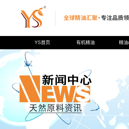
YS首页
有机精油
精油
有机纯精油
果香型
有机产品
花香型
特色纯精油
草叶香
木质香
树脂香
药草香
辛香型