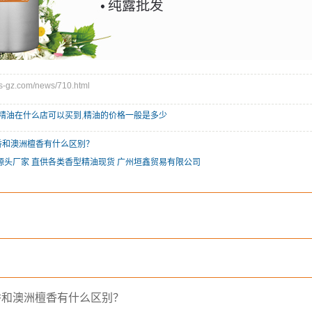
gz.com/news/710.html
精油在什么店可以买到
,
精油的价格一般是多少
檀香和澳洲檀香有什么区别？
源头厂家 直供各类香型精油现货 广州垣鑫贸易有限公司
檀香和澳洲檀香有什么区别？