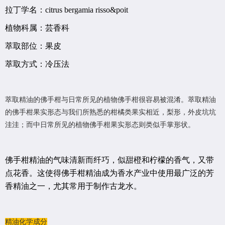
拉丁学名：
citrus bergamia risso&poit
植物科属：芸香科
萃取部位：果皮
萃取方式：冷压法
萃取精油的佛手柑与日常所见的植物佛手柑很容易被混淆。萃取精油
的佛手柑果实形态与我们所熟悉的柑橘类果实相近，梨形，外皮坑坑
洼洼；而中日常所见的植物佛手柑果实形态则类似手掌形状。
佛手柑精油的气味清新而纤巧，似甜橙和柠檬的香气，又带
点花香。这使得佛手柑精油成为香水产业中使用最广泛的芳
香精油之一，尤其常用于制作古龙水。
精油化学成分