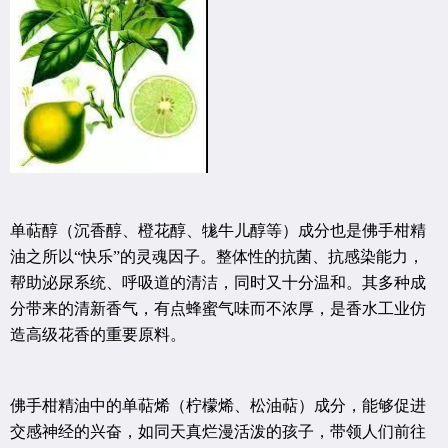
单萜醇（沉香醇、橙花醇、牻牛儿醇等）成分也是佛手柑精
油之所以“快乐”的灵魂因子。整体性的抗菌、抗感染能力，
帮助泌尿系统、呼吸道的清洁，同时又十分温和。其多种成
分带来的清新香气，有点蜂蜜气味而不浓厚，是香水工业仿
造高级花香的重要原料。
佛手柑精油中的单萜烯（柠檬烯、松油萜）成分，能够促进
交感神经的兴奋，如同天真烂漫活泼的孩子，带领人们前往