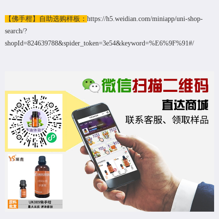
【佛手柑】自助选购样板：
https://h5.weidian.com/miniapp/uni-shop-
search/?
shopId=824639788&spider_token=3e54&keyword=%E6%9F%91#/