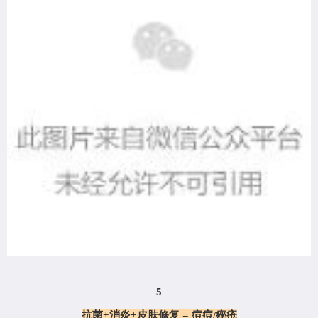
5
抗菌
+消炎+皮肤修复 = 痘痘/痤疮