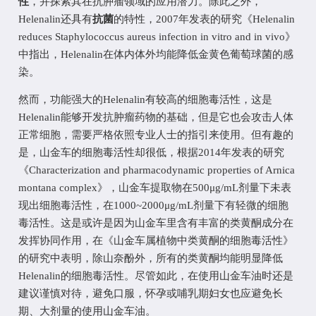
性
，
并探索其在抗肿瘤领域的应用潜力。
除此之外，
Helenalin
还具有
抗菌
的特性，
2007年发表的研究《
Helenalin
reduces Staphylococcus aureus infection in vitro and in vivo
》
中指出，
Helenalin
在体内体外均能降低金黄色葡萄球菌的感
染。
然而，
功能强大的
Helenalin
有较高的细胞毒活性，这是
Helenalin
能够开发抗肿瘤药物的基础，但是它也会攻击人体
正常细胞，需要严格依照专业人士的指引来使用。
但有趣的
是，山金车的细胞毒活性却很低，根据
2014年发表的研究
《Characterization and pharmacodynamic properties of Arnica
montana complex》，山金车提取物在500μg/mL剂量下未表
现出细胞毒活性，在1000~2000μg/mL剂量下有轻微的细胞
毒活性。这是或许是因为山金车里含有丰富的类黄酮成分在
发挥协同作用，在《
山金车属植物中类黄酮的细胞毒活性
》
的研究中表明，
除山奈酚外，所有的类黄酮均能明显降低
Helenalin的细胞毒活性
。尽管如此，在使用山金车油时还是
建议谨慎对待，避免口服，怀孕或哺乳期妇女也应避免长
期、大剂量的使用山金车油。