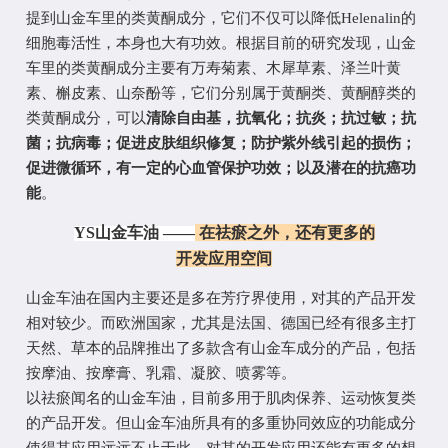
提到山金车里的类黄酮成分，它们不仅可以降低
Helenalin的
细胞毒活性
，本身也大有功效。根据目前的研究发现，山金
车里的类黄酮成分主要有
万寿菊素、木犀草素、泽兰叶黄
素、槲皮素、山奈酚
等，它们分别属于黄酮类、黄酮醇类的
类黄酮成分，可以
清除自由基，抗氧化；抗炎；抗过敏；抗
菌；抗病毒；促进皮肤组织修复；防护紫外线引起的损伤；
促进微循环，有一定的心血管保护功效；以及潜在的抗癌功
能
。
YS山金车油 ——
在祛瘀之外，还有更多的
开发应用空间
山金车油在国内主要还是多在芳疗界使用，对其的产品开发
相对较少。而欧洲国家，尤其是法国、德国已经有很多主打
天然、草本的品牌推出了多款含有山金车成分的产品，包括
按摩油、按摩膏、乳霜、凝胶、喷雾
等。
以祛瘀闻名的山金车油，目前多用于肌肉保养、运动恢复类
的产品开发。但山金车油所具有的多重协同效应的功能成分