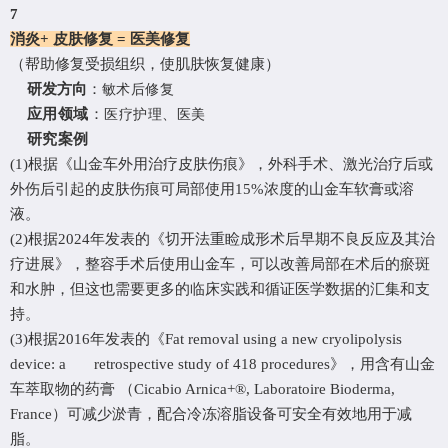
7
消炎
+ 皮肤修复 = 医美修复
（帮助修复受损组织，使肌肤恢复健康）
研发方向
：
敏术后修复
应用领域
：
医疗护理、医美
研究案例
(1)根据《山金车外用治疗皮肤伤痕》，
外科手术、激光治疗后或
外伤后引起的皮肤伤痕可局部使用
15%浓度的山金车
软膏或溶
液。
(2)根据2024年发表的《切开法重睑成形术后早期不良反应及其治
疗进展》，整容手术后使用山金车，可以改善局部在术后的瘀斑
和水肿，但这也需要更多的临床实践和循证医学数据的汇集和支
持。
(3)根据2016年发表的《Fat removal using a new cryolipolysis
device: a retrospective study of 418 procedures》，用含有山金
车萃取物的药膏 （Cicabio Arnica+®, Laboratoire Bioderma,
France）可减少淤青，配合冷冻溶脂设备可安全有效地用于减
脂。