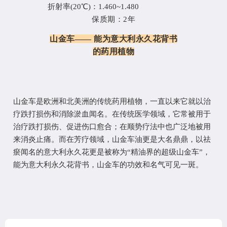
折射率
(20℃)：1.460~1.480
保质期：2年
山金车
—— 能为意大利永久花背书
的药用植物
山金车是
欧洲和北美洲的传统药
用植物，一直以来它就以治
疗跌打损伤和消除淤血闻名。在传统医学领域，它常被用于
治疗跌打损伤、促进伤口愈合；在顺势疗法中也广泛地被用
来消炎止痛。而在芳疗领域，山金车油更是大名鼎鼎，以祛
瘀闻名的意大利永久花更是被称为
“精油界的超级山金车”，
能为意大利永久花背书，山金车的功效和名气可见一斑。