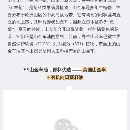
山金车，也叫阿尼菊、山金车蒙大拿，在中国它的正式名
为
“羊菊
”
，是菊科类羊菊属植物。山金车是多年生植物，主
要分布于欧洲山区的中高海拔地带。它有匍匐的根状茎与直
立的地上茎，其叶片形状如兔耳，因此在日本被称为
“兔
菊”。夏天的时候，山金车会开出像雏菊一样的橘黄色的花
朵，它们正是山金车油的原料。目前，
野生山金车已被
世界
自然保护联盟（
IUCN
）
列为易危
（
VU）植物，市面上的山
金车油基本上都是使用人工种植产区的山金车。
YS山金车油，原料优选 ——
英国山金车
+
有机
向日葵籽油