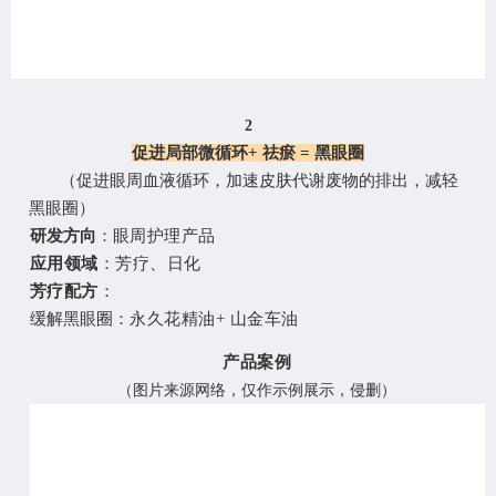
2
促进局部微循环
+ 祛瘀 = 黑眼圈
（
促进眼周血液循环，加速皮肤代谢废物的排出，减轻
黑眼圈
）
研发方向
：
眼周护理产品
应用领域
：
芳疗、日化
芳疗配方
：
缓解黑眼圈
：
永久花精油
+
山金车油
产品案例
（
图片来源网络，仅作示例展示，侵删
）