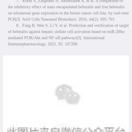
7、
Kordi S, Zarghami N, Akbarzadeh A, et al. A comparison of
the inhibitory effect of nano encapsulated helenalin and free helenalin
on telomerase gene expression in the breast cancer cell line, by real-time
PCR[J]. Artif Cells Nanomed Biotechnol, 2016, 44(2): 695-703.
8、
Fang B, Wen S, Li Y, et al. Prediction and verification of target
of helenalin against hepatic stellate cell activation based on miR-200a-
mediated PI3K/Akt and NF-κB pathways[J]. International
Immunopharmacology, 2021, 92: 107208.