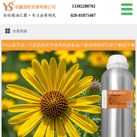
13302280702
020-81075407
分类列表
YS山金车油 | 只是肌肉关节保养的必备油？那说明你对它的了解还不够
全面