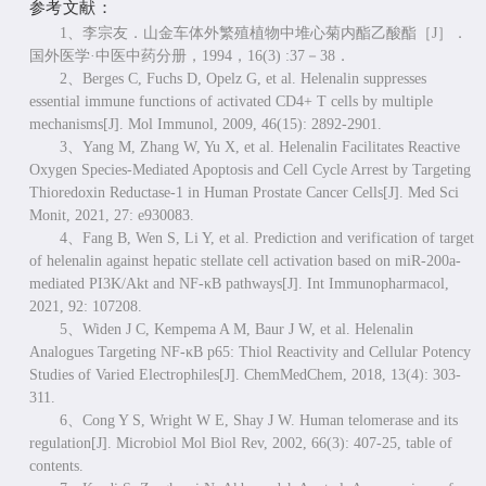
参考文献：
1、
李宗友．山金车体外繁殖植物中堆心菊内酯乙酸酯［
J］．
国外医学·中医中药分册，1994，16(3) :37－38．
2、
Berges C, Fuchs D, Opelz G, et al. Helenalin suppresses
essential immune functions of activated CD4+ T cells by multiple
mechanisms[J]. Mol Immunol, 2009, 46(15): 2892-2901.
3、
Yang M, Zhang W, Yu X, et al. Helenalin Facilitates Reactive
Oxygen Species-Mediated Apoptosis and Cell Cycle Arrest by Targeting
Thioredoxin Reductase-1 in Human Prostate Cancer Cells[J]. Med Sci
Monit, 2021, 27: e930083.
4、
Fang B, Wen S, Li Y, et al. Prediction and verification of target
of helenalin against hepatic stellate cell activation based on miR-200a-
mediated PI3K/Akt and NF-κB pathways[J]. Int Immunopharmacol,
2021, 92: 107208.
5、
Widen J C, Kempema A M, Baur J W, et al. Helenalin
Analogues Targeting NF-κB p65: Thiol Reactivity and Cellular Potency
Studies of Varied Electrophiles[J]. ChemMedChem, 2018, 13(4): 303-
311.
6、
Cong Y S, Wright W E, Shay J W. Human telomerase and its
regulation[J]. Microbiol Mol Biol Rev, 2002, 66(3): 407-25, table of
contents.