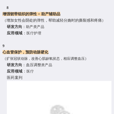
8
增强韧带组织的弹性
= 助产辅助品
（增加
女性会阴处的弹性
，帮助
减轻
分娩时的
撕裂感和疼痛）
研发方向
：
助产类产品
应用领域
：
医疗护理
9
心血管保护，预防动脉硬化
（
）
扩张冠状动脉
，
改善心肌缺氧状态
，
相应调整血压
研发方向
：血压调整
类产品
应用领域
：
医疗
医药案列