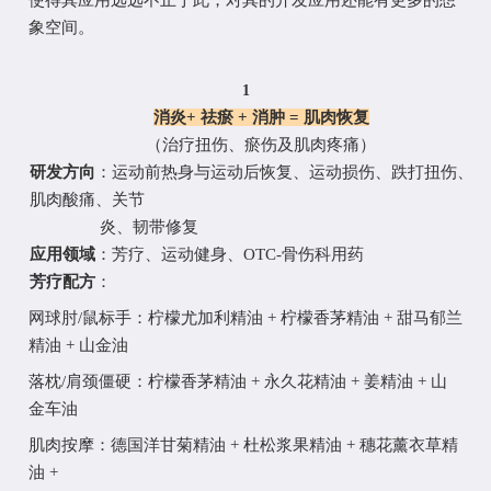
使得其应用远远不止于此，对其的开发应用还能有更多的想
象空间。
1
消炎
+
祛瘀
+ 消肿 = 肌肉恢复
（
治疗扭伤、瘀伤及肌肉疼痛
）
研发方向
：运动前热身与运动后恢复、运动损伤、跌打扭伤、
肌肉酸痛、关节
炎、韧带修复
应用领域
：芳疗、运动健身、
OTC-骨伤科用药
芳疗配方
：
网球肘
/鼠标手
：
柠檬尤加利精油
+
柠檬香茅精油
+
甜马郁兰
精
油
+
山金油
落枕
/肩颈僵硬
：
柠檬香茅精油
+
永久花精油
+
姜精油
+
山
金车
油
肌肉按摩：
德国洋甘菊精油
+
杜松浆果精油
+
穗花薰衣草精
油
+