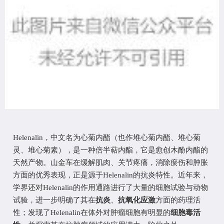
Helenalin
，
中文名为
心菊
内酯（也作
堆心菊
内酯、
堆心菊
灵
、
堆心菊
素），是一种倍半萜内酯，它
是愈创木酚内酯的
天然产物。
山金车在缓解肌肉、关节疼痛，消除
瘀伤和肿胀
方面的优秀表现，正是源于
Helenalin
的抗炎特性。
近年来，
学界
还对
Helenalin的作用通路进行了
大量的细胞试验与动物
试验，
进一步明确
了其在
抗炎
、
抗氧化应激
方面的药理活
性
；发现了
Helenalin在
体
外对肿瘤细胞有明显的
细胞毒
活