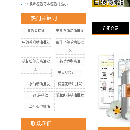
YS澳洲檀香花水檀香纯露小...
热门关键词
详细介绍
果香型精油
安息香油精油批发
中药香附精油批发
野生马鞭草精油批
发
穗甘松单方精油批
药草香型精油
发
辛香型精油
水仙精油批发
粉莲花精油批发
有机纯精油
锡兰肉桂精油批发
草叶香型精油
联系我们