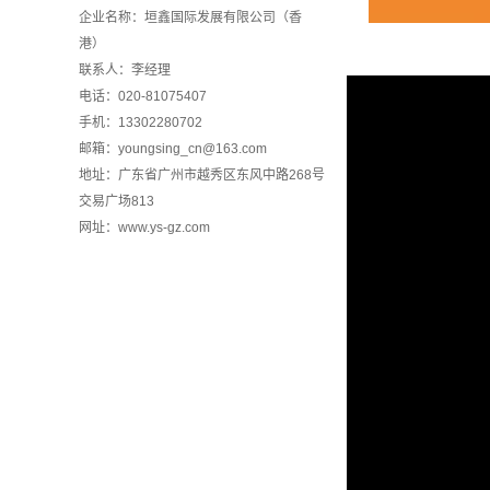
企业名称：垣鑫国际发展有限公司（香
港）
联系人：李经理
电话：020-81075407
手机：13302280702
邮箱：youngsing_cn@163.com
地址：广东省广州市越秀区东风中路268号
交易广场813
网址：www.ys-gz.com