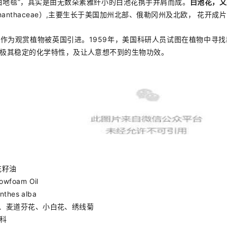
白地毯”，其实是由无数朵素雅纤小的白池花携手并肩而成。
白池花，又
mnanthaceae）,主要生长于美国加州北部、俄勒冈州及北欧， 花开
作为观赏植物被英国引进。1959年，美国科研人员试图在植物中寻
极其稳定的化学特性，及让人意想不到的生物功效。
花籽油
wfoam Oil
hes alba
、麦道芬花、小白花、绣线菊
科