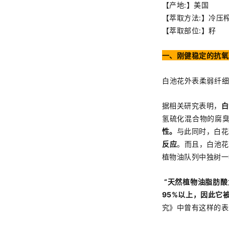
【产地:】美国
【萃取方法:】冷压
【萃取部位:】籽
一、刚健稳定的抗氧
白池花外表柔弱纤
据相关研究表明，
白
氢硫化混合物的腐
性。
与此同时，白花
反应
。而且，白池花
植物油队列中独树一
“天然植物油脂肪酸
95%以上，因此它
究》中曾有这样的表