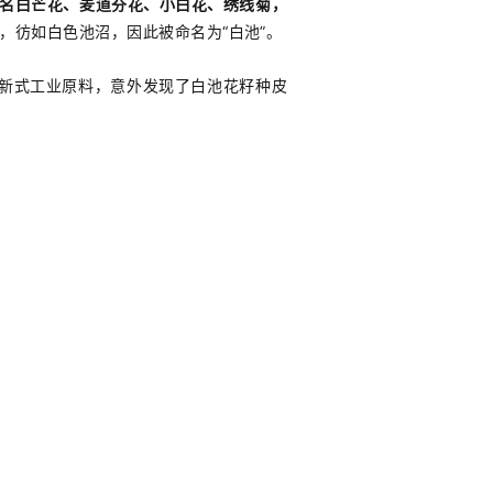
名白芒花、麦道芬花、小白花、绣线菊，
成片，彷如白色池沼，因此被命名为“白池”。
找新式工业原料，意外发现了白池花籽种皮