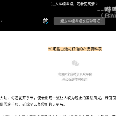
YS垣鑫白池花籽
油
的产品资料表
大陆，每逢花开季节，便会出现一派让人叹为观止的圣洁风光。绿茵
佛雪浪千层，延绵至云蒸霞蔚的天尽头。