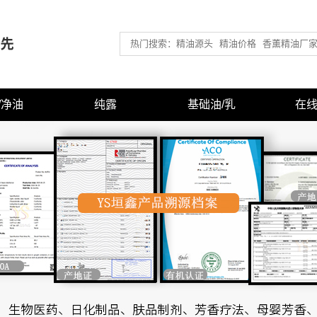
/净油
纯露
基础油/乳
在
型精油
武汉有机纯露
武汉基础油/媒介油
型精油
武汉常用纯露
武汉基底乳液/乳霜
香型精油
武汉浴盐/泡澡盐
香型精油
香型精油
香型精油
型精油