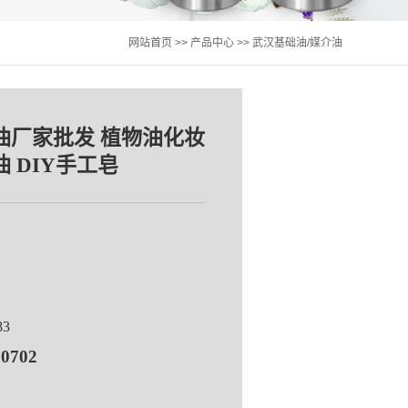
网站首页
>>
产品中心
>>
武汉基础油/媒介油
油厂家批发 植物油化妆
 DIY手工皂
83
80702