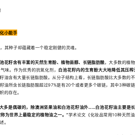
榨
化小能手
细，其种子却蕴藏着一个稳定刚健的灵魂。
池花籽含有丰富的天然生育酚、植物甾醇、长链脂肪酸
。大多数的植
臭气味。作为优秀的抗氧化剂，
白池花籽内的生育酚大大地降低其压榨
籽油含有大量长链脂肪酸。从分子结构上看，长链脂肪酸比大多数的
籽油所含长链脂肪酸超过97%是有20个或者更多个碳链，其中3种碳
帜的存在。
大多是偶碳的，除澳洲坚果油和白池花籽油外……白池花籽油主要是长
被称为世界上最稳定的植物油之一。”
学术论文《化妆品常用10种天然
述。