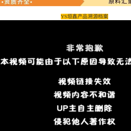
YS垣鑫产品溯源档案