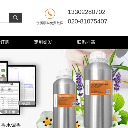
13302280702
020-81075407
线订购
定制研发
联系垣鑫
定制研发
联系方式
订购须知
公司概况
分装指引