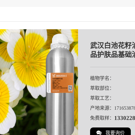
药油
武汉白池花籽
品护肤品基础油
植物学名：
萃取部位：
萃取工艺：
产地来源：
17165387
133022
免费取样：
我要询价