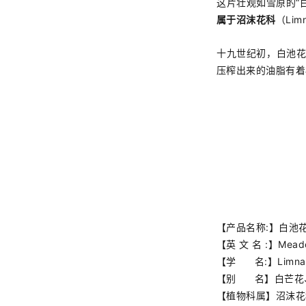
这片壮观如雪原的“
属于沼沫花科
（Li
十九世纪初，白池花
压榨出来的油脂有着
【产品名称:】白池
【英 文 名 :】Meado
【学 名:】Limnant
【别 名】
白芒花
【植物科属】
沼沫花