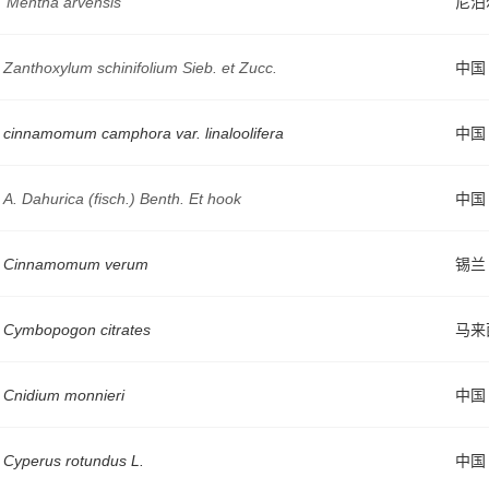
Mentha arvensis
尼泊
Zanthoxylum schinifolium Sieb. et Zucc.
中国
cinnamomum camphora var. linaloolifera
中国
A. Dahurica (fisch.) Benth. Et hook
中国
Cinnamomum verum
锡兰
Cymbopogon citrates
马来
Cnidium monnieri
中国
Cyperus rotundus L.
中国