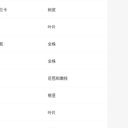
兰卡
树皮
叶片
其
全株
全株
花苞和嫩枝
根茎
叶片