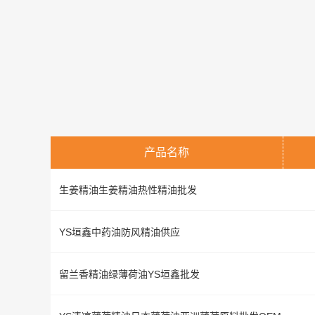
产品名称
生姜精油生姜精油热性精油批发
YS垣鑫中药油防风精油供应
留兰香精油绿薄荷油YS垣鑫批发