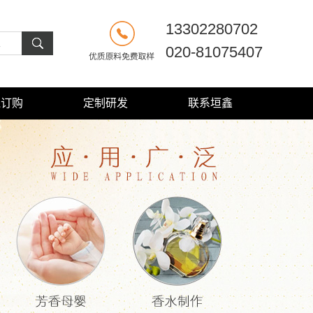
13302280702
020-81075407
线订购
定制研发
联系垣鑫
定制研发
联系方式
订购须知
公司概况
分装指引