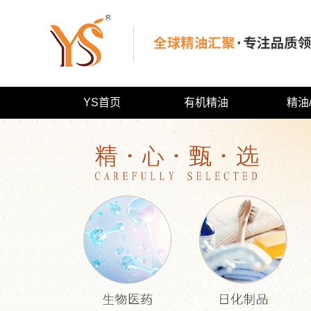
YS首页
有机精油
精油
有机纯精油
果香型
有机产品
花香型
特色纯精油
草叶香
木质香
树脂香
药草香
辛香型