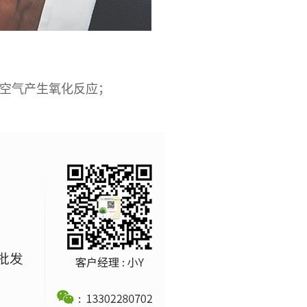
跟空气产生氧化反应；