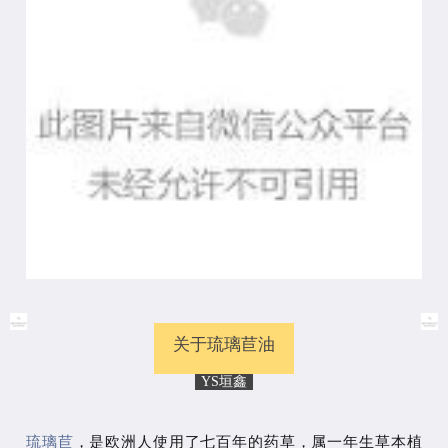
关于琉璃苣油
YS垣鑫
琉璃苣
，是欧洲人使用了七百年的药草，属一年生草本植